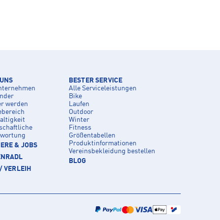
 UNS
BESTER SERVICE
nternehmen
Alle Serviceleistungen
inder
Bike
er werden
Laufen
ebereich
Outdoor
ltigkeit
Winter
schaftliche
Fitness
twortung
Größentabellen
Produktinformationen
ERE & JOBS
Vereinsbekleidung bestellen
ENRADL
BLOG
/ VERLEIH