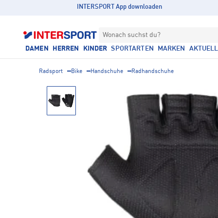
INTERSPORT App downloaden
Wonach suchst du?
DAMEN
HERREN
KINDER
SPORTARTEN
MARKEN
AKTUEL
Radsport
Bike
Handschuhe
Radhandschuhe