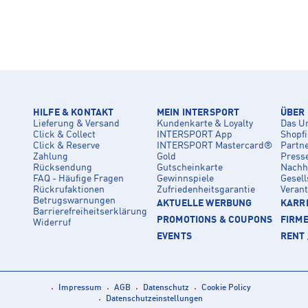
HILFE & KONTAKT
MEIN INTERSPORT
ÜBER
Lieferung & Versand
Kundenkarte & Loyalty
Das U
Click & Collect
INTERSPORT App
Shopf
Click & Reserve
INTERSPORT Mastercard®
Partn
Zahlung
Gold
Press
Rücksendung
Gutscheinkarte
Nachha
FAQ - Häufige Fragen
Gewinnspiele
Gesell
Rückrufaktionen
Zufriedenheitsgarantie
Veran
Betrugswarnungen
AKTUELLE WERBUNG
KARRI
Barrierefreiheitserklärung
PROMOTIONS & COUPONS
FIRM
Widerruf
EVENTS
RENT 
Impressum
AGB
Datenschutz
Cookie Policy
Datenschutzeinstellungen