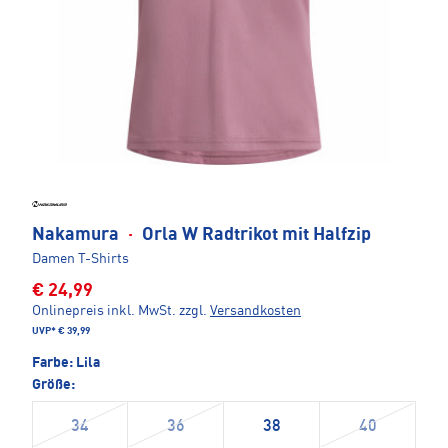
Nakamura
·
Orla W Radtrikot mit Halfzip
Damen T-Shirts
€ 24,99
Onlinepreis inkl. MwSt.
zzgl.
Versandkosten
UVP*
€ 39,99
Farbe:
Lila
Größe:
34
36
38
40