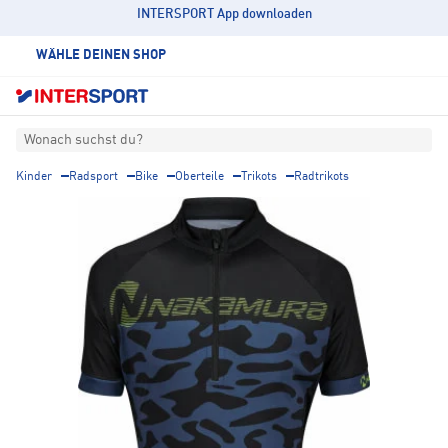
INTERSPORT App downloaden
WÄHLE DEINEN SHOP
Wonach suchst du?
Kinder
Radsport
Bike
Oberteile
Trikots
Radtrikots