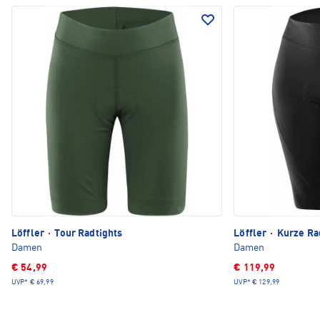
Löffler
·
Tour Radtights
Löffler
·
Kurze Ra
Damen
Damen
€ 54,99
€ 119,99
UVP*
€ 69,99
UVP*
€ 129,99