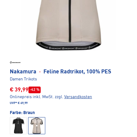
Nakamura
·
Feline Radtrikot, 100% PES
Damen Trikots
€ 39,99
-42 %
Onlinepreis inkl. MwSt.
zzgl.
Versandkosten
UVP*
€ 69,99
Farbe:
Braun