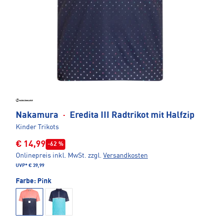
Nakamura
·
Eredita III Radtrikot mit Halfzip
Kinder Trikots
€ 14,99
-62 %
Onlinepreis inkl. MwSt.
zzgl.
Versandkosten
UVP*
€ 39,99
Farbe:
Pink