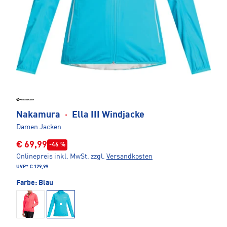
Nakamura
·
Ella III Windjacke
Damen Jacken
€ 69,99
-46 %
Onlinepreis inkl. MwSt.
zzgl.
Versandkosten
UVP*
€ 129,99
Farbe:
Blau