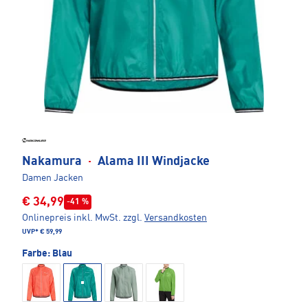
Nakamura
·
Alama III Windjacke
Damen Jacken
€ 34,99
-41 %
Onlinepreis inkl. MwSt.
zzgl.
Versandkosten
UVP*
€ 59,99
Farbe:
Blau