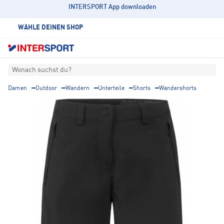
INTERSPORT App downloaden
WÄHLE DEINEN SHOP
Wonach suchst du?
Damen
Outdoor
Wandern
Unterteile
Shorts
Wandershorts