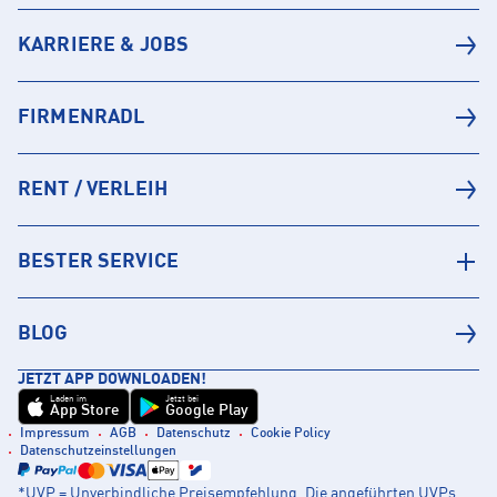
KARRIERE & JOBS
FIRMENRADL
RENT / VERLEIH
BESTER SERVICE
BLOG
JETZT APP DOWNLOADEN!
Laden im
Jetzt bei
App Store
Google Play
Impressum
AGB
Datenschutz
Cookie Policy
Datenschutzeinstellungen
*UVP = Unverbindliche Preisempfehlung. Die angeführten UVPs