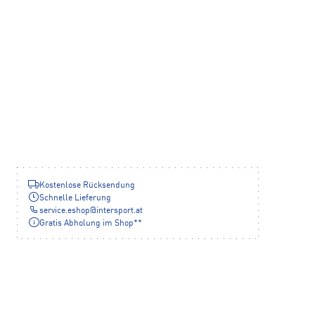
Kostenlose Rücksendung
Schnelle Lieferung
service.eshop
@
intersport.at
Gratis Abholung im Shop**