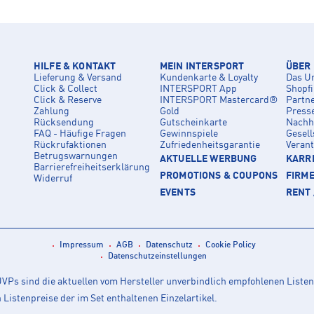
HILFE & KONTAKT
MEIN INTERSPORT
ÜBER
Lieferung & Versand
Kundenkarte & Loyalty
Das U
Click & Collect
INTERSPORT App
Shopf
Click & Reserve
INTERSPORT Mastercard®
Partn
Zahlung
Gold
Press
Rücksendung
Gutscheinkarte
Nachha
FAQ - Häufige Fragen
Gewinnspiele
Gesell
Rückrufaktionen
Zufriedenheitsgarantie
Veran
Betrugswarnungen
AKTUELLE WERBUNG
KARRI
Barrierefreiheitserklärung
PROMOTIONS & COUPONS
FIRM
Widerruf
EVENTS
RENT 
Impressum
AGB
Datenschutz
Cookie Policy
Datenschutzeinstellungen
Ps sind die aktuellen vom Hersteller unverbindlich empfohlenen Listen
istenpreise der im Set enthaltenen Einzelartikel.