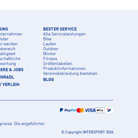
 UNS
BESTER SERVICE
nternehmen
Alle Serviceleistungen
inder
Bike
er werden
Laufen
ebereich
Outdoor
ltigkeit
Winter
schaftliche
Fitness
twortung
Größentabellen
Produktinformationen
ERE & JOBS
Vereinsbekleidung bestellen
ENRADL
BLOG
/ VERLEIH
preise. Die angeführten
© Copyright INTERSPORT 2026