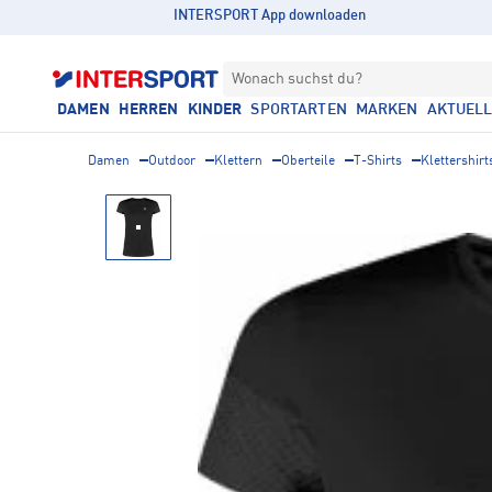
INTERSPORT App downloaden
Wonach suchst du?
DAMEN
HERREN
KINDER
SPORTARTEN
MARKEN
AKTUEL
Damen
Outdoor
Klettern
Oberteile
T-Shirts
Klettershirt