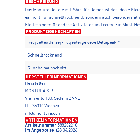
BESCHREIBUNG
Das Montura Delta Mix T-Shirt für Damen ist das ideale Kle
es nicht nur schnelltrocknend, sondern auch besonders atm
Klettern oder für andere Aktivitäten im Freien. Ein Must-Hav
PRODUKTEIGENSCHAFTEN
Recyceltes Jersey-Polyestergewebe Deltapeak™
Schnelltrocknend
Rundhalsausschnitt
HERSTELLERINFORMATIONEN
Hersteller
MONTURA S.R.L
Via Trento 138, Sede in ZANE’
IT - 36010 Vicenza
info@montura.com
ARTIKELINFORMATIONEN
Artikelnummer:
588202210
Im Angebot seit
28.04.2026