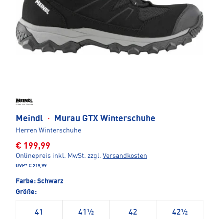
Meindl
·
Murau GTX Winterschuhe
Herren Winterschuhe
€ 199,99
Onlinepreis inkl. MwSt.
zzgl.
Versandkosten
UVP*
€ 219,99
Farbe:
Schwarz
Größe:
41
41½
42
42½