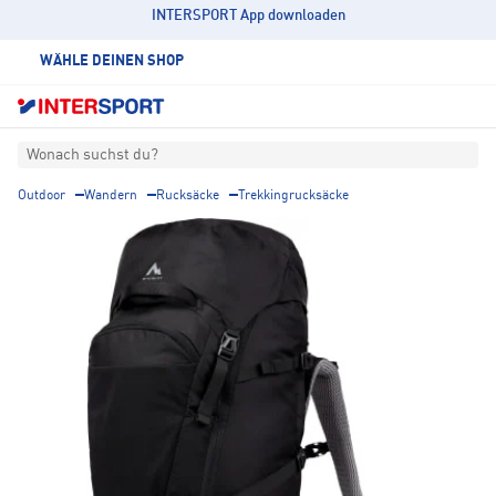
INTERSPORT App downloaden
WÄHLE DEINEN SHOP
Wonach suchst du?
Outdoor
Wandern
Rucksäcke
Trekkingrucksäcke