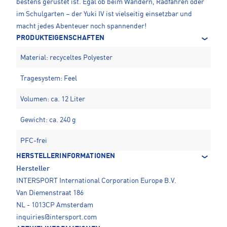
bestens gerüstet ist. Egal ob beim Wandern, Radfahren oder
im Schulgarten – der Yuki IV ist vielseitig einsetzbar und
macht jedes Abenteuer noch spannender!
PRODUKTEIGENSCHAFTEN
Material: recyceltes Polyester
Tragesystem: Feel
Volumen: ca. 12 Liter
Gewicht: ca. 240 g
PFC-frei
HERSTELLERINFORMATIONEN
Hersteller
INTERSPORT International Corporation Europe B.V.
Van Diemenstraat 186
NL - 1013CP Amsterdam
inquiries@intersport.com