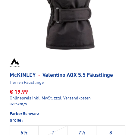
McKINLEY
·
Valentino AQX 5.5 Fäustlinge
Herren Fäustlinge
€ 19,99
Onlinepreis inkl. MwSt.
zzgl.
Versandkosten
UVP*
€ 34,99
Farbe:
Schwarz
Größe:
6½
7
7½
8