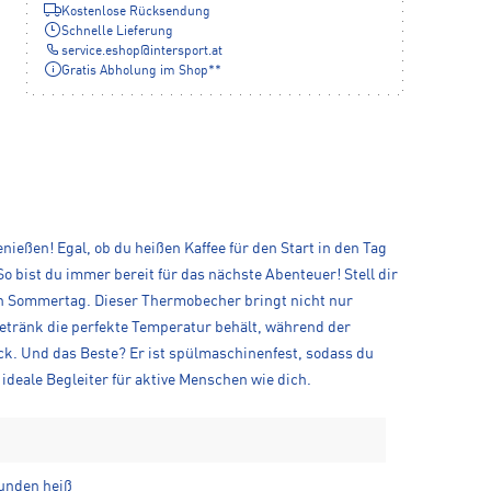
Kostenlose Rücksendung
Schnelle Lieferung
service.eshop
@
intersport.at
Gratis Abholung im Shop**
eßen! Egal, ob du heißen Kaffee für den Start in den Tag
o bist du immer bereit für das nächste Abenteuer! Stell dir
n Sommertag. Dieser Thermobecher bringt nicht nur
Getränk die perfekte Temperatur behält, während der
ck. Und das Beste? Er ist spülmaschinenfest, sodass du
ideale Begleiter für aktive Menschen wie dich.
tunden heiß