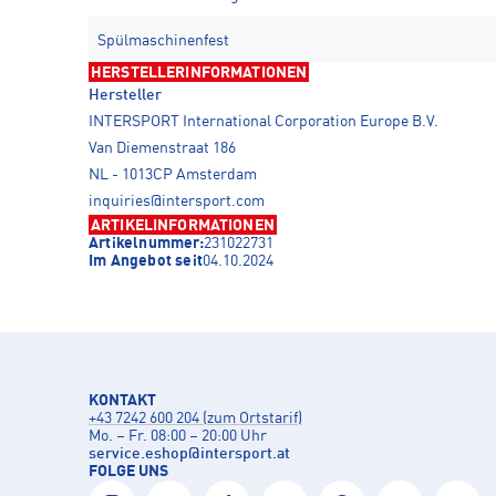
Spülmaschinenfest
HERSTELLERINFORMATIONEN
Hersteller
INTERSPORT International Corporation Europe B.V.
Van Diemenstraat 186
NL - 1013CP Amsterdam
inquiries@intersport.com
ARTIKELINFORMATIONEN
Artikelnummer:
231022731
Im Angebot seit
04.10.2024
KONTAKT
+43 7242 600 204 (zum Ortstarif)
Mo. – Fr. 08:00 – 20:00 Uhr
service.eshop
@
intersport.at
FOLGE UNS