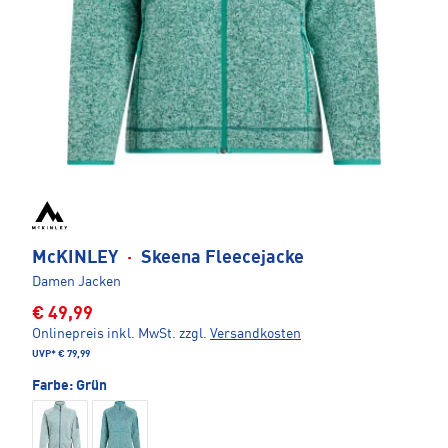
McKINLEY
·
Skeena Fleecejacke
Damen Jacken
€ 49,99
Onlinepreis inkl. MwSt.
zzgl.
Versandkosten
UVP*
€ 79,99
Farbe:
Grün