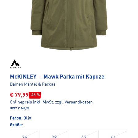
McKINLEY
·
Mawk Parka mit Kapuze
Damen Mäntel & Parkas
€ 79,99
-46 %
Onlinepreis inkl. MwSt.
zzgl.
Versandkosten
UVP*
€ 149,99
Farbe:
Oliv
Größe:
36
38
42
44