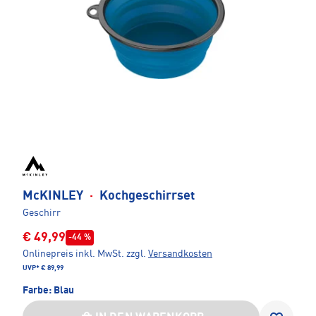
McKINLEY
·
Kochgeschirrset
Geschirr
€ 49,99
-44 %
Onlinepreis inkl. MwSt.
zzgl.
Versandkosten
UVP*
€ 89,99
Farbe:
Blau