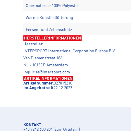
Obermaterial: 100% Polyester
Warme Kunstfellfütterung
Fersen- und Zehenschutz
HERSTELLERINFORMATIONEN
Hersteller
INTERSPORT International Corporation Europe B.V.
Van Diemenstraat 186
NL - 1013CP Amsterdam
inquiries@intersport.com
ARTIKELINFORMATIONEN
Artikelnummer:
327015210
Im Angebot seit
22.12.2023
KONTAKT
+43 7242 600 204 (zum Ortstarif)