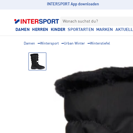
INTERSPORT App downloaden
Wonach suchst du?
DAMEN
HERREN
KINDER
SPORTARTEN
MARKEN
AKTUEL
Damen
Wintersport
Urban Winter
Winterstiefel