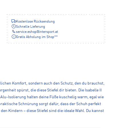
Kostenlose Rücksendung
Schnelle Lieferung
service.eshop
@
intersport.at
Gratis Abholung im Shop**
eichlichen Komfort, sondern auch den Schutz, den du brauchst,
nheit spürst, die diese Stiefel dir bieten. Die Isabelle II
Alu-Isolierung halten deine Füße kuschelig warm, egal wie
praktische Schnürung sorgt dafür, dass der Schuh perfekt
en Kindern – diese Stiefel sind die ideale Wahl. Du kannst