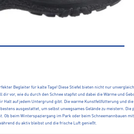
erfekter Begleiter für kalte Tage! Diese Stiefel bieten nicht nur unvergl
l dir vor, wie du durch den Schnee stapfst und dabei die Wärme und Geborge
r Halt auf jedem Untergrund gibt. Die warme Kunstfellfütterung und die 
du bestens ausgestattet, um selbst unwegsames Gelände zu meistern. Die 
bist. Ob beim Winterspaziergang im Park oder beim Schneemannbauen mit d
während du aktiv bleibst und die frische Luft genießt.