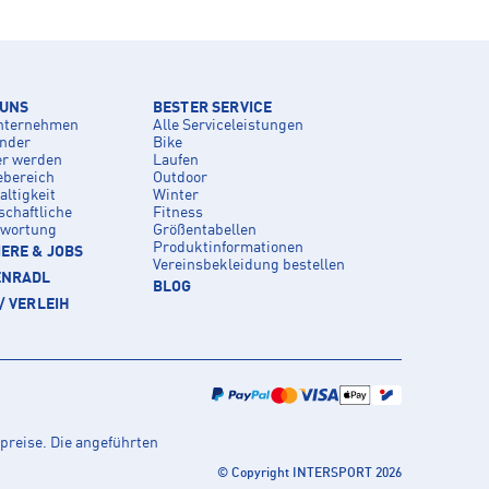
 UNS
BESTER SERVICE
nternehmen
Alle Serviceleistungen
inder
Bike
er werden
Laufen
ebereich
Outdoor
ltigkeit
Winter
schaftliche
Fitness
twortung
Größentabellen
Produktinformationen
ERE & JOBS
Vereinsbekleidung bestellen
ENRADL
BLOG
/ VERLEIH
preise. Die angeführten
© Copyright INTERSPORT 2026