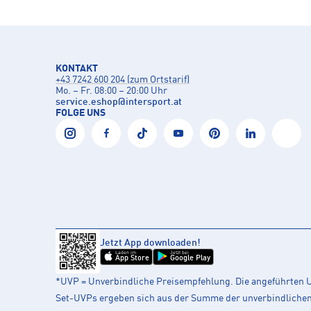
KONTAKT
+43 7242 600 204 (zum Ortstarif)
Mo. – Fr. 08:00 – 20:00 Uhr
service.eshop
@
intersport.at
FOLGE UNS
Jetzt App downloaden!
Laden im
Jetzt bei
App Store
Google Play
*UVP = Unverbindliche Preisempfehlung. Die angeführten UV
Set-UVPs ergeben sich aus der Summe der unverbindlichen L