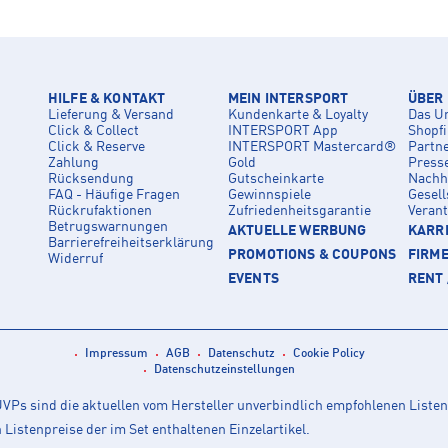
HILFE & KONTAKT
MEIN INTERSPORT
ÜBER
Lieferung & Versand
Kundenkarte & Loyalty
Das U
Click & Collect
INTERSPORT App
Shopf
Click & Reserve
INTERSPORT Mastercard®
Partn
Zahlung
Gold
Press
Rücksendung
Gutscheinkarte
Nachha
FAQ - Häufige Fragen
Gewinnspiele
Gesell
Rückrufaktionen
Zufriedenheitsgarantie
Veran
Betrugswarnungen
AKTUELLE WERBUNG
KARRI
Barrierefreiheitserklärung
PROMOTIONS & COUPONS
FIRM
Widerruf
EVENTS
RENT 
Impressum
AGB
Datenschutz
Cookie Policy
Datenschutzeinstellungen
Ps sind die aktuellen vom Hersteller unverbindlich empfohlenen Listen
istenpreise der im Set enthaltenen Einzelartikel.