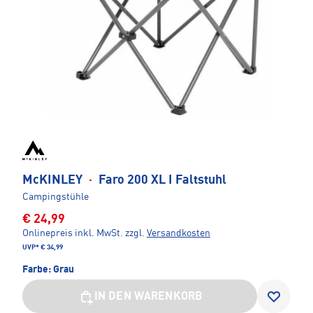
McKINLEY
·
Faro 200 XL I Faltstuhl
Campingstühle
€ 24,99
Onlinepreis inkl. MwSt.
zzgl.
Versandkosten
UVP*
€ 34,99
Farbe:
Grau
IN DEN WARENKORB