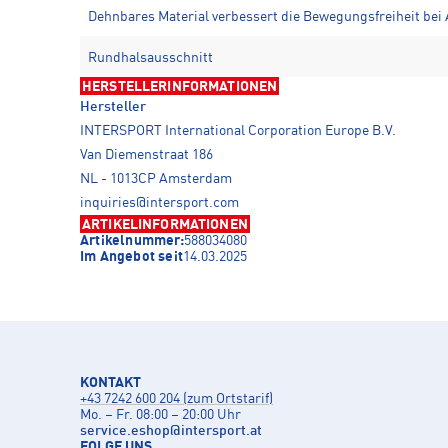
Dehnbares Material verbessert die Bewegungsfreiheit bei 
Rundhalsausschnitt
HERSTELLERINFORMATIONEN
Hersteller
INTERSPORT International Corporation Europe B.V.
Van Diemenstraat 186
NL - 1013CP Amsterdam
inquiries@intersport.com
ARTIKELINFORMATIONEN
Artikelnummer:
588034080
Im Angebot seit
14.03.2025
KONTAKT
+43 7242 600 204 (zum Ortstarif)
Mo. – Fr. 08:00 – 20:00 Uhr
service.eshop
@
intersport.at
FOLGE UNS