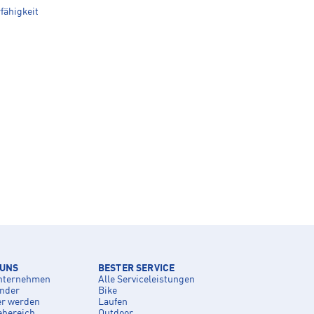
rfähigkeit
 UNS
BESTER SERVICE
nternehmen
Alle Serviceleistungen
inder
Bike
er werden
Laufen
ebereich
Outdoor