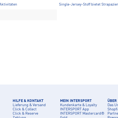
Aktivitäten
Single-Jersey-Stoff bietet Strapazie
HILFE & KONTAKT
MEIN INTERSPORT
ÜBER
Lieferung & Versand
Kundenkarte & Loyalty
Das U
Click & Collect
INTERSPORT App
Shopf
Click & Reserve
INTERSPORT Mastercard®
Partn
Zahlung
Gold
Press