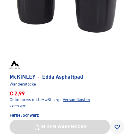
McKINLEY
·
Edda Asphaltpad
Wanderstöcke
€ 2,99
Onlinepreis inkl. MwSt.
zzgl.
Versandkosten
UVP*
€ 3,99
Farbe:
Schwarz
IN DEN WARENKORB