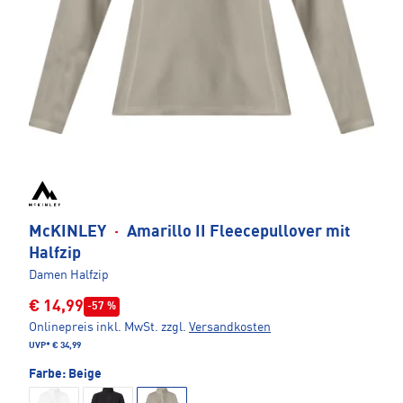
McKINLEY
·
Amarillo II Fleecepullover mit
Halfzip
Damen Halfzip
€ 14,99
-57 %
Onlinepreis inkl. MwSt.
zzgl.
Versandkosten
UVP*
€ 34,99
Farbe:
Beige