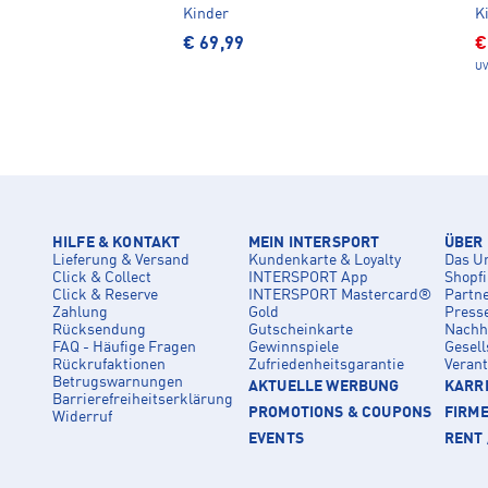
Kinder
K
€ 69,99
€
UV
HILFE & KONTAKT
MEIN INTERSPORT
ÜBER
Lieferung & Versand
Kundenkarte & Loyalty
Das U
Click & Collect
INTERSPORT App
Shopf
Click & Reserve
INTERSPORT Mastercard®
Partn
Zahlung
Gold
Press
Rücksendung
Gutscheinkarte
Nachha
FAQ - Häufige Fragen
Gewinnspiele
Gesell
Rückrufaktionen
Zufriedenheitsgarantie
Veran
Betrugswarnungen
AKTUELLE WERBUNG
KARRI
Barrierefreiheitserklärung
PROMOTIONS & COUPONS
FIRM
Widerruf
EVENTS
RENT 