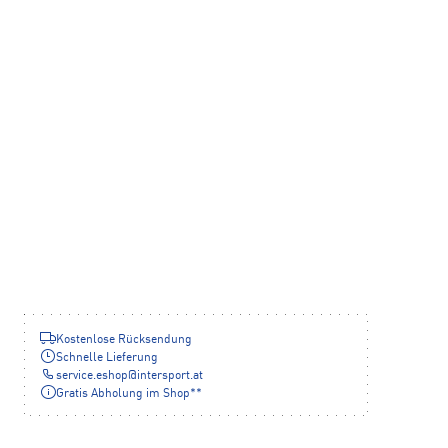
Kostenlose Rücksendung
Schnelle Lieferung
service.eshop
@
intersport.at
Gratis Abholung im Shop**