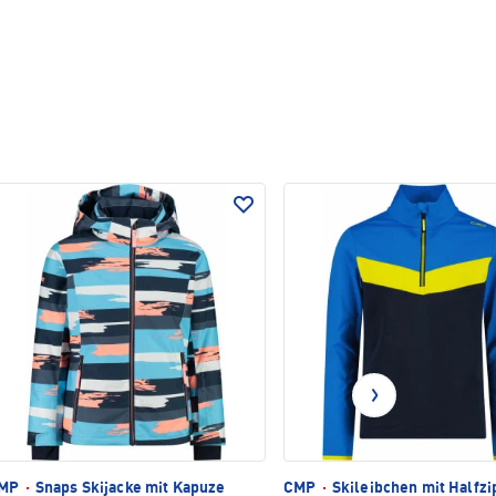
MP
·
Snaps Skijacke mit Kapuze
CMP
·
Skileibchen mit Halfzi