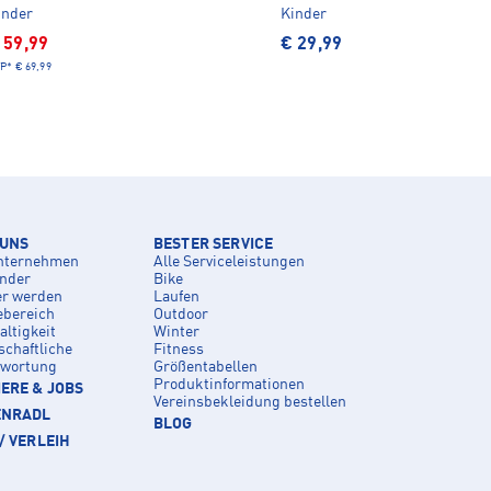
inder
Kinder
 59,99
€ 29,99
P*
€ 69,99
 UNS
BESTER SERVICE
nternehmen
Alle Serviceleistungen
inder
Bike
er werden
Laufen
ebereich
Outdoor
ltigkeit
Winter
schaftliche
Fitness
twortung
Größentabellen
Produktinformationen
ERE & JOBS
Vereinsbekleidung bestellen
ENRADL
BLOG
/ VERLEIH