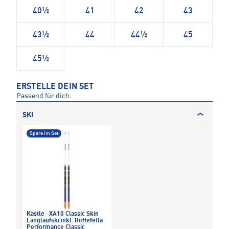
40½
41
42
43
43½
44
44½
45
45½
ERSTELLE DEIN SET
Passend für dich:
SKI
Spare im Set
Kästle
·
XA10 Classic Skin
Langlaufski inkl. Rottefella
Performance Classic