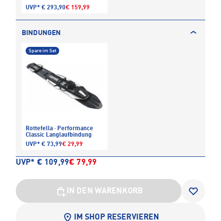
UVP*
€ 293,90
€ 159,99
BINDUNGEN
Spare im Set
Rottefella
·
Performance
Classic Langlaufbindung
UVP*
€ 73,99
€ 29,99
UVP*
€ 109,99
€ 79,99
IN DEN WARENKORB
IM SHOP RESERVIEREN