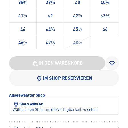
38⅔
39⅓
40
40⅔
41⅓
42
42⅔
43⅓
44
44⅔
45⅓
46
46⅔
47⅓
48⅔
IN DEN WARENKORB
IM SHOP RESERVIEREN
Ausgewählter Shop
Shop wählen
Wähle einen Shop um die Verfügbarkeit zu sehen