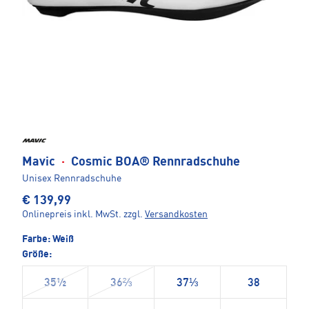
Mavic
·
Cosmic BOA® Rennradschuhe
Unisex Rennradschuhe
€ 139,99
Onlinepreis inkl. MwSt.
zzgl.
Versandkosten
Farbe:
Weiß
Größe:
35½
36⅔
37⅓
38