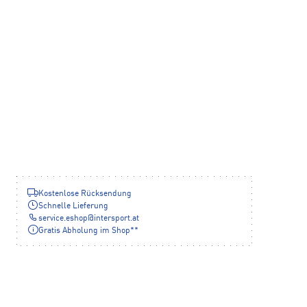
Kostenlose Rücksendung
Schnelle Lieferung
service.eshop
@
intersport.at
Gratis Abholung im Shop**