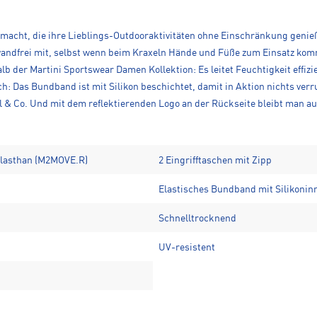
gemacht, die ihre Lieblings-Outdooraktivitäten ohne Einschränkung genie
inwandfrei mit, selbst wenn beim Kraxeln Hände und Füße zum Einsatz ko
b der Martini Sportswear Damen Kollektion: Es leitet Feuchtigkeit effizie
 Das Bundband ist mit Silikon beschichtet, damit in Aktion nichts verr
el & Co. Und mit dem reflektierenden Logo an der Rückseite bleibt man
 Elasthan (M2MOVE.R)
2 Eingrifftaschen mit Zipp
Elastisches Bundband mit Silikonin
Schnelltrocknend
UV-resistent