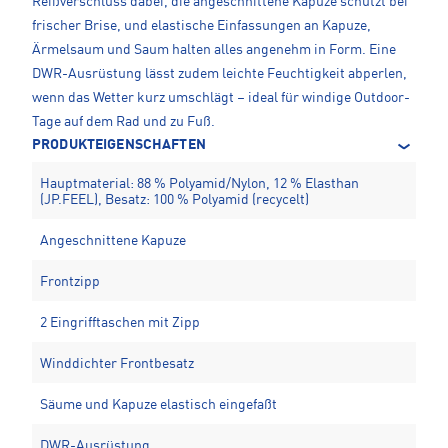
Reißverschluss dabei, die angeschnittene Kapuze schützt bei
frischer Brise, und elastische Einfassungen an Kapuze,
Ärmelsaum und Saum halten alles angenehm in Form. Eine
DWR-Ausrüstung lässt zudem leichte Feuchtigkeit abperlen,
wenn das Wetter kurz umschlägt – ideal für windige Outdoor-
Tage auf dem Rad und zu Fuß.
PRODUKTEIGENSCHAFTEN
Hauptmaterial: 88 % Polyamid/Nylon, 12 % Elasthan
(JP.FEEL), Besatz: 100 % Polyamid (recycelt)
Angeschnittene Kapuze
Frontzipp
2 Eingrifftaschen mit Zipp
Winddichter Frontbesatz
Säume und Kapuze elastisch eingefaßt
DWR-Ausrüstung