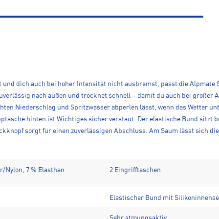
st und dich auch bei hoher Intensität nicht ausbremst, passt die Alpmat
t zuverlässig nach außen und trocknet schnell – damit du auch bei groß
hten Niederschlag und Spritzwasser abperlen lässt, wenn das Wetter un
ipptasche hinten ist Wichtiges sicher verstaut. Der elastische Bund sitzt
uckknopf sorgt für einen zuverlässigen Abschluss. Am Saum lässt sich die 
er/Nylon, 7 % Elasthan
2 Eingrifftaschen
Elastischer Bund mit Silikoninnense
Sehr atmungsaktiv