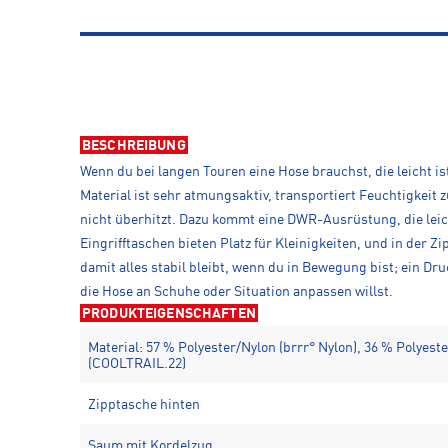
BESCHREIBUNG
Wenn du bei langen Touren eine Hose brauchst, die leicht i
Material ist sehr atmungsaktiv, transportiert Feuchtigkei
nicht überhitzt. Dazu kommt eine DWR-Ausrüstung, die leic
Eingrifftaschen bieten Platz für Kleinigkeiten, und in der Z
damit alles stabil bleibt, wenn du in Bewegung bist; ein Dr
die Hose an Schuhe oder Situation anpassen willst.
PRODUKTEIGENSCHAFTEN
Material: 57 % Polyester/Nylon (brrr° Nylon), 36 % Polyest
(COOLTRAIL.22)
Zipptasche hinten
Saum mit Kordelzug