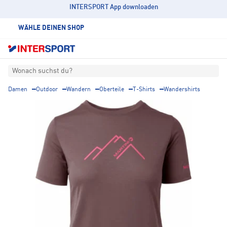
INTERSPORT App downloaden
WÄHLE DEINEN SHOP
Wonach suchst du?
Damen
Outdoor
Wandern
Oberteile
T-Shirts
Wandershirts