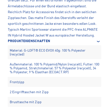
Grenzen setzt. Für einen extra hohen Tragekomfort sind die
Ärmelabschlüsse und der Bund elastisch eingefasst.
Reichlich Platz für Accessoires findet sich in den seitlichen
Zipptaschen. Das matte Finish des Oberstoffs verleiht der
sportlich geschnittenen Jacke einen besonders edlen Look.
Typisch Martini Sportswear stammt die PFC-freie ALPMATE
IN Hybrid Hooded Jacket W aus europäischer Herstellung.
PRODUKTEIGENSCHAFTEN
Material: G-LOFT® ECO EVOX 40g: 100 % Polyester
(recycled)
Außenmaterial: 100 % Polyamid/Nylon (recycelt), Futter: 100
% Polyamid, Stretchmaterial: 57 % Polyester (recycelt), 34
% Polyester, 9 % Elasthan (ECOACT.RP)
Frontzipp
2 Eingrifftaschen mit Zipp
Brusttasche mit Zipp