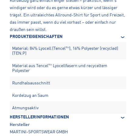
Kordelzug ganz einfach enger stellen – praktisch, wenn’s
windiger wird oder du es gerne etwas kürzer und lässiger
trägst. Ein ultraleichtes Allround-Shirt für Sport und Freizeit,
das immer passt, wenn du viel vorhast – oder einfach nur
draußen sein willst.
PRODUKTEIGENSCHAFTEN
Material: 84% Lyocell (Tencel™), 16% Polyester (recycled)
(TEN.P)
Material aus Tencel™ Lyocellfasern und recyceltem
Polyester
Rundhalsausschnitt
Kordelzug an Saum
Atmungsaktiv
HERSTELLERINFORMATIONEN
Hersteller
MARTINI-SPORTSWEAR GMBH