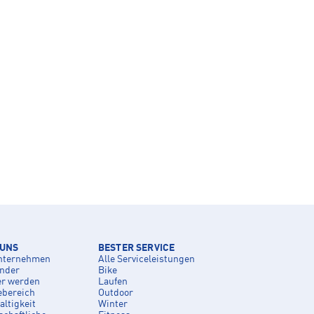
 UNS
BESTER SERVICE
nternehmen
Alle Serviceleistungen
inder
Bike
er werden
Laufen
ebereich
Outdoor
ltigkeit
Winter