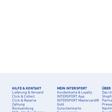
HILFE & KONTAKT
MEIN INTERSPORT
ÜBER
Lieferung & Versand
Kundenkarte & Loyalty
Das U
Click & Collect
INTERSPORT App
Shopf
Click & Reserve
INTERSPORT Mastercard®
Partn
Zahlung
Gold
Press
Rücksendung
Gutscheinkarte
Nachha