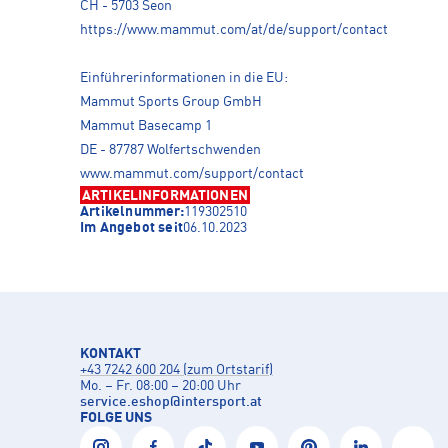
CH - 5703 Seon
https://www.mammut.com/at/de/support/contact
Einführerinformationen in die EU:
Mammut Sports Group GmbH
Mammut Basecamp 1
DE - 87787 Wolfertschwenden
www.mammut.com/support/contact
ARTIKELINFORMATIONEN
Artikelnummer:
119302510
Im Angebot seit
06.10.2023
KONTAKT
+43 7242 600 204 (zum Ortstarif)
Mo. – Fr. 08:00 – 20:00 Uhr
service.eshop
@
intersport.at
FOLGE UNS