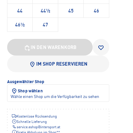
44
44½
45
46
46½
47
IN DEN WARENKORB
IM SHOP RESERVIEREN
Ausgewählter Shop
Shop wählen
Wähle einen Shop um die Verfügbarkeit zu sehen
Kostenlose Rücksendung
Schnelle Lieferung
service.eshop
@
intersport.at
Gratis Abholung im Shop**