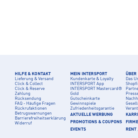
HILFE & KONTAKT
MEIN INTERSPORT
ÜBER
Lieferung & Versand
Kundenkarte & Loyalty
Das U
Click & Collect
INTERSPORT App
Shopf
Click & Reserve
INTERSPORT Mastercard®
Partn
Zahlung
Gold
Press
Rücksendung
Gutscheinkarte
Nachha
FAQ - Häufige Fragen
Gewinnspiele
Gesell
Rückrufaktionen
Zufriedenheitsgarantie
Veran
Betrugswarnungen
AKTUELLE WERBUNG
KARRI
Barrierefreiheitserklärung
PROMOTIONS & COUPONS
FIRM
Widerruf
EVENTS
RENT 