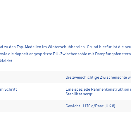
Grund zu den Top-Modellen im Winter­schuh­bereich. Grund hierfür ist d
ie doppelt ange­spritzte PU-Zwischensohle mit Dämp­fungs­fenstern.
kleidet.
Die zweischichtige Zwischensohle w
m Schritt
Eine spezielle Rahmen­kon­strukt
Stabilität sorgt
Gewicht: 1170 g/Paar (UK 8)