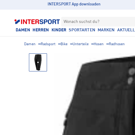
INTERSPORT App downloaden
Wonach suchst du?
DAMEN
HERREN
KINDER
SPORTARTEN
MARKEN
AKTUEL
Damen
Radsport
Bike
Unterteile
Hosen
Radhosen