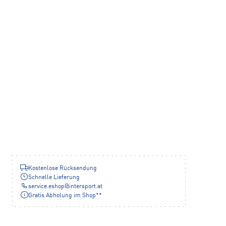
Kostenlose Rücksendung
Schnelle Lieferung
service.eshop
@
intersport.at
Gratis Abholung im Shop**