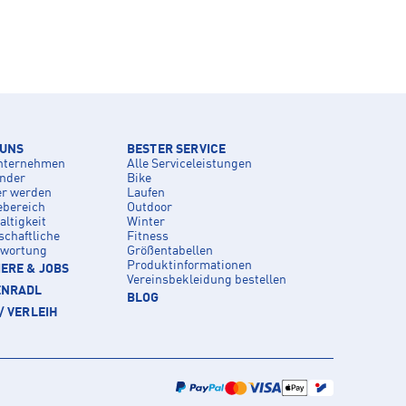
 UNS
BESTER SERVICE
nternehmen
Alle Serviceleistungen
inder
Bike
er werden
Laufen
ebereich
Outdoor
ltigkeit
Winter
schaftliche
Fitness
twortung
Größentabellen
Produktinformationen
ERE & JOBS
Vereinsbekleidung bestellen
ENRADL
BLOG
/ VERLEIH