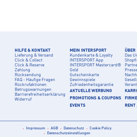
HILFE & KONTAKT
MEIN INTERSPORT
ÜBER
Lieferung & Versand
Kundenkarte & Loyalty
Das U
Click & Collect
INTERSPORT App
Shopf
Click & Reserve
INTERSPORT Mastercard®
Partn
Zahlung
Gold
Press
Rücksendung
Gutscheinkarte
Nachha
FAQ - Häufige Fragen
Gewinnspiele
Gesell
Rückrufaktionen
Zufriedenheitsgarantie
Veran
Betrugswarnungen
AKTUELLE WERBUNG
KARRI
Barrierefreiheitserklärung
PROMOTIONS & COUPONS
FIRM
Widerruf
EVENTS
RENT 
Impressum
AGB
Datenschutz
Cookie Policy
Datenschutzeinstellungen