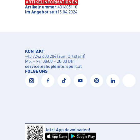
ARTIKELINFORMATIONEN
Artikelnummer:
431605110
Im Angebot seit
15.04.2024
KONTAKT
+43 7242 600 204 (zum Ortstarif)
Mo. – Fr. 08:00 – 20:00 Uhr
service.eshop
@
intersport.at
FOLGE UNS
Jetzt App downloaden!
Laden im
Jetzt bei
App Store
Google Play