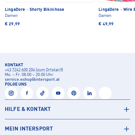
LingaDore
·
Shorty Bikinihose
LingaDore
·
Wire B
Damen
Damen
€ 29,99
€ 49,99
KONTAKT
+43 7242 600 204 (zum Ortstarif)
Mo. – Fr. 08:00 – 20:00 Uhr
service.eshop
@
intersport.at
FOLGE UNS
HILFE & KONTAKT
MEIN INTERSPORT