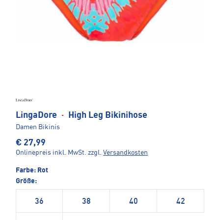
LingaDore
·
High Leg Bikinihose
Damen Bikinis
€ 27,99
Onlinepreis inkl. MwSt.
zzgl.
Versandkosten
Farbe:
Rot
Größe:
36
38
40
42