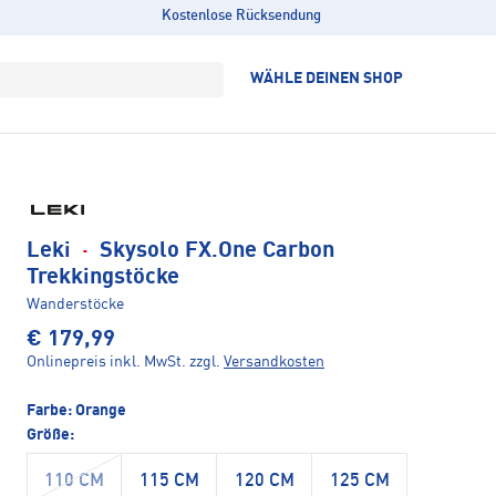
Kostenlose Rücksendung
WÄHLE DEINEN SHOP
Leki
·
Skysolo FX.One Carbon
Trekkingstöcke
Wanderstöcke
€ 179,99
Onlinepreis inkl. MwSt.
zzgl.
Versandkosten
Farbe:
Orange
Größe:
110 CM
115 CM
120 CM
125 CM