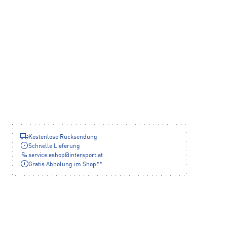
Kostenlose Rücksendung
Schnelle Lieferung
service.eshop
@
intersport.at
Gratis Abholung im Shop**