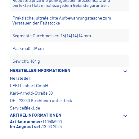
Robuste Spitze die punktgenauen Stockeinsatz und
perfekten Halt in nahezu jedem Gelände garantiert
Praktische, ultraleichte Aufbewahrungstasche zum
Verstauen der Faltstöcke
Segmente Durchmesser: 16|14|14|14 mm
Packmaß: 39 cm
Gewicht: 184 g
HERSTELLERINFORMATIONEN
Hersteller
LEKI Lenhart GmbH
Karl-Arnold-Straße 30
DE - 73230 Kirchheim unter Teck
Service@leki.de
ARTIKELINFORMATIONEN
Artikelnummer:
110506500
Im Angebot seit
13.03.2025