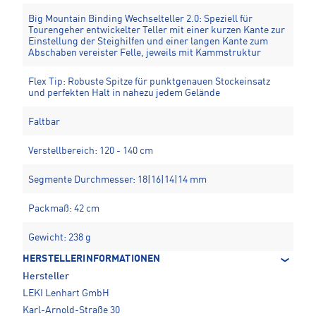
Big Mountain Binding Wechselteller 2.0: Speziell für
Tourengeher entwickelter Teller mit einer kurzen Kante zur
Einstellung der Steighilfen und einer langen Kante zum
Abschaben vereister Felle, jeweils mit Kammstruktur
Flex Tip: Robuste Spitze für punktgenauen Stockeinsatz
und perfekten Halt in nahezu jedem Gelände
Faltbar
Verstellbereich: 120 - 140 cm
Segmente Durchmesser: 18|16|14|14 mm
Packmaß: 42 cm
Gewicht: 238 g
HERSTELLERINFORMATIONEN
Hersteller
LEKI Lenhart GmbH
Karl-Arnold-Straße 30