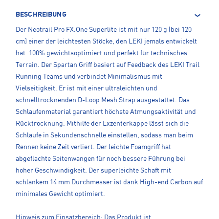
BESCHREIBUNG
Der Neotrail Pro FX.One Superlite ist mit nur 120 g (bei 120
cm) einer der leichtesten Stöcke, den LEKI jemals entwickelt
hat. 100% gewichtsoptimiert und perfekt für technisches
Terrain. Der Spartan Griff basiert auf Feedback des LEKI Trail
Running Teams und verbindet Minimalismus mit
Vielseitigkeit. Er ist mit einer ultraleichten und
schnelltrocknenden D-Loop Mesh Strap ausgestattet. Das
Schlaufenmaterial garantiert höchste Atmungsaktivität und
Rücktrocknung. Mithilfe der Exzenterkappe lässt sich die
Schlaufe in Sekundenschnelle einstellen, sodass man beim
Rennen keine Zeit verliert. Der leichte Foamgriff hat
abgeflachte Seitenwangen für noch bessere Führung bei
hoher Geschwindigkeit. Der superleichte Schaft mit
schlankem 14 mm Durchmesser ist dank High-end Carbon auf
minimales Gewicht optimiert.
Hinweis zum Einsatzbereich: Das Produkt ist