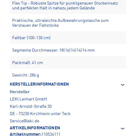
Flex Tip - Robuste Spitze für punktgenauen Stockeinsatz
und perfekten Halt in nahezu jedem Gelände
Praktische, ultraleichte Aufbewahrungstasche zum
Verstauen der Faltstöcke
Faltbar (100-130 cm)
Segmente Durchmesser: 18|16|14|14|14 mm
Packmaß: 41 cm
Gewicht: 286 g
HERSTELLERINFORMATIONEN
Hersteller
LEKI Lenhart GmbH
Karl-Arnold-Straße 30
DE - 73230 Kirchheim unter Teck
Service@leki.de
ARTIKELINFORMATIONEN
Artikelnummer:
110534111