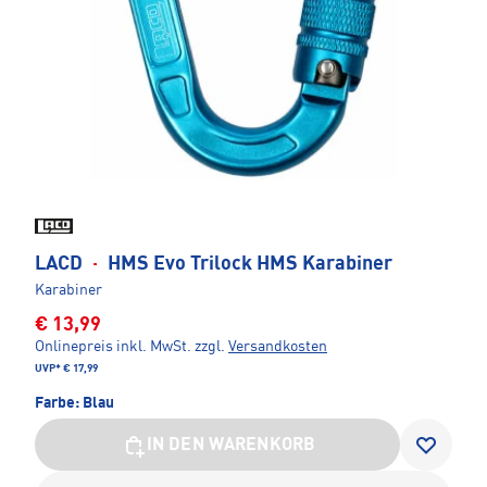
LACD
·
HMS Evo Trilock HMS Karabiner
Karabiner
€ 13,99
Onlinepreis inkl. MwSt.
zzgl.
Versandkosten
UVP*
€ 17,99
Farbe:
Blau
IN DEN WARENKORB