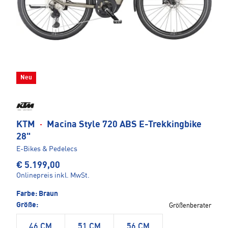
Neu
KTM
·
Macina Style 720 ABS E-Trekkingbike
28"
E-Bikes & Pedelecs
€ 5.199,00
Onlinepreis inkl. MwSt.
Farbe:
Braun
Größe:
Größenberater
46 CM
51 CM
56 CM