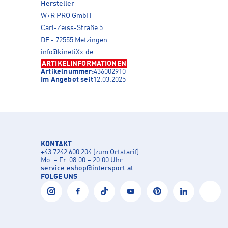
Hersteller
W+R PRO GmbH
Carl-Zeiss-Straße 5
DE - 72555 Metzingen
info@kinetiXx.de
ARTIKELINFORMATIONEN
Artikelnummer:
436002910
Im Angebot seit
12.03.2025
KONTAKT
+43 7242 600 204 (zum Ortstarif)
Mo. – Fr. 08:00 – 20:00 Uhr
service.eshop
@
intersport.at
FOLGE UNS