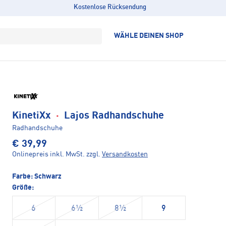
Kostenlose Rücksendung
WÄHLE DEINEN SHOP
KinetiXx
·
Lajos Radhandschuhe
Radhandschuhe
€ 39,99
Onlinepreis inkl. MwSt.
zzgl.
Versandkosten
Farbe:
Schwarz
Größe:
6
6½
8½
9