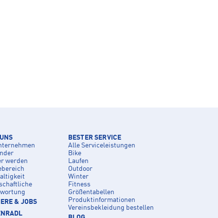
 UNS
BESTER SERVICE
nternehmen
Alle Serviceleistungen
inder
Bike
er werden
Laufen
ebereich
Outdoor
ltigkeit
Winter
schaftliche
Fitness
twortung
Größentabellen
Produktinformationen
ERE & JOBS
Vereinsbekleidung bestellen
ENRADL
BLOG