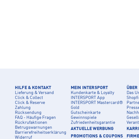
HILFE & KONTAKT
MEIN INTERSPORT
ÜBER
Lieferung & Versand
Kundenkarte & Loyalty
Das U
Click & Collect
INTERSPORT App
Shopf
Click & Reserve
INTERSPORT Mastercard®
Partn
Zahlung
Gold
Press
Rücksendung
Gutscheinkarte
Nachha
FAQ - Häufige Fragen
Gewinnspiele
Gesell
Rückrufaktionen
Zufriedenheitsgarantie
Veran
Betrugswarnungen
AKTUELLE WERBUNG
KARRI
Barrierefreiheitserklärung
PROMOTIONS & COUPONS
FIRM
Widerruf