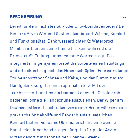
BESCHREIBUNG
Bereit für dein nächstes Ski- oder Snowboardabenteuer? Der
KinetiXx Arven Winter-Fäustling kombiniert Wärme, Komfort
und Funktionalität. Dank wasserdichter Xx Waterproof
Membrane bleiben deine Hände trocken, während die
PrimaLoft®-Füllung für angenehme Wärme sorgt. Das
integrierte Fingersystem bietet die Vorteile eines Fäustlings
und erleichtert zugleich das Hineinschlüpfen. Eine extra lange
Stulpe schützt vor Schnee und Kälte, und der Gummizug am
Handgelenk sorgt für einen optimalen Sitz. Mit der
Touchscreen-Funktion am Daumen kannst du Geräte grob
bedienen, ohne die Handschuhe auszuziehen. Der Wiper am
Daumen entfernt Feuchtigkeit von deiner Brille, während eine
praktische Anziehhilfe und Fangschlaufe zusätzlichen
Komfort bieten. Robustes Obermaterial und eine weiche
Kunstleder-Innenhand sorgen für guten Grip. Der Arven
Mitten gehört zur nachhaltigen Change2Green-