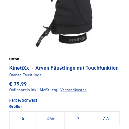
KinetiXx
·
Arven Fäustlinge mit Touchfunktion
Damen Fäustlinge
€ 79,99
Onlinepreis inkl. MwSt.
zzgl.
Versandkosten
Farbe:
Schwarz
Größe:
6
6½
7
7½