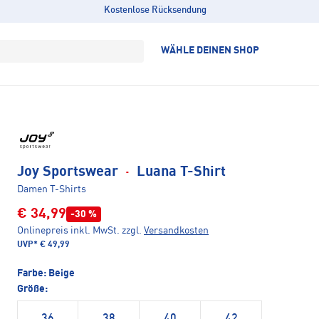
Kostenlose Rücksendung
WÄHLE DEINEN SHOP
Joy Sportswear
·
Luana T-Shirt
Damen T-Shirts
€ 34,99
-30 %
Onlinepreis inkl. MwSt.
zzgl.
Versandkosten
UVP*
€ 49,99
Farbe:
Beige
Größe:
36
38
40
42