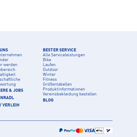
 UNS
BESTER SERVICE
nternehmen
Alle Serviceleistungen
inder
Bike
er werden
Laufen
ebereich
Outdoor
ltigkeit
Winter
schaftliche
Fitness
twortung
Größentabellen
Produktinformationen
ERE & JOBS
Vereinsbekleidung bestellen
ENRADL
BLOG
/ VERLEIH