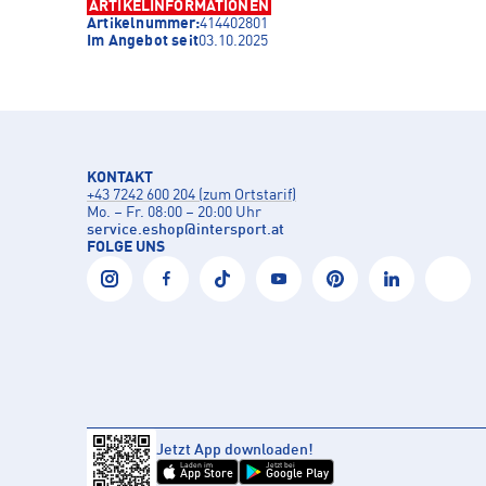
ARTIKELINFORMATIONEN
Artikelnummer:
414402801
Im Angebot seit
03.10.2025
KONTAKT
+43 7242 600 204 (zum Ortstarif)
Mo. – Fr. 08:00 – 20:00 Uhr
service.eshop
@
intersport.at
FOLGE UNS
Jetzt App downloaden!
Laden im
Jetzt bei
App Store
Google Play