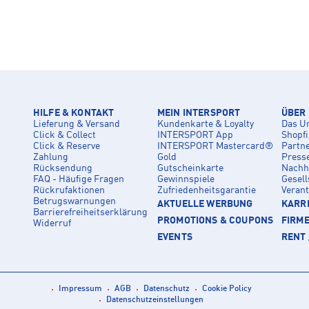
HILFE & KONTAKT
MEIN INTERSPORT
ÜBER
Lieferung & Versand
Kundenkarte & Loyalty
Das U
Click & Collect
INTERSPORT App
Shopf
Click & Reserve
INTERSPORT Mastercard®
Partn
Zahlung
Gold
Press
Rücksendung
Gutscheinkarte
Nachha
FAQ - Häufige Fragen
Gewinnspiele
Gesell
Rückrufaktionen
Zufriedenheitsgarantie
Veran
Betrugswarnungen
AKTUELLE WERBUNG
KARRI
Barrierefreiheitserklärung
PROMOTIONS & COUPONS
FIRM
Widerruf
EVENTS
RENT 
Impressum
AGB
Datenschutz
Cookie Policy
Datenschutzeinstellungen