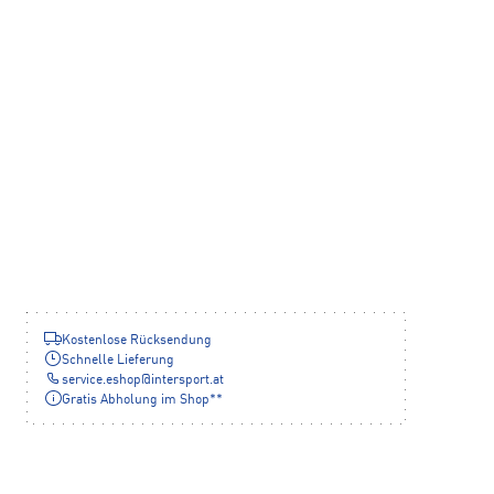
Kostenlose Rücksendung
Schnelle Lieferung
service.eshop
@
intersport.at
Gratis Abholung im Shop**