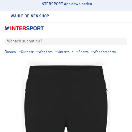
INTERSPORT App downloaden
WÄHLE DEINEN SHOP
Wonach suchst du?
Damen
Outdoor
Wandern
Unterteile
Shorts
Wandershorts