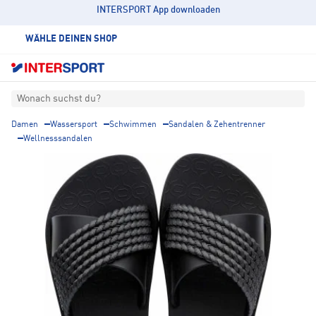
INTERSPORT App downloaden
WÄHLE DEINEN SHOP
Wonach suchst du?
Damen
Wassersport
Schwimmen
Sandalen & Zehentrenner
Wellnesssandalen