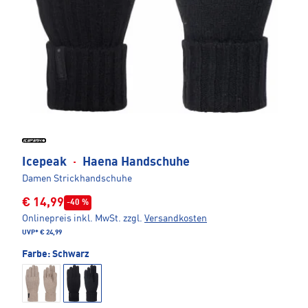
Icepeak
·
Haena Handschuhe
Damen Strickhandschuhe
€ 14,99
-40 %
Onlinepreis inkl. MwSt.
zzgl.
Versandkosten
UVP*
€ 24,99
Farbe:
Schwarz