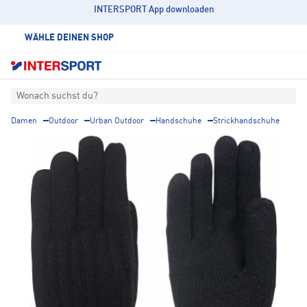
INTERSPORT App downloaden
WÄHLE DEINEN SHOP
Wonach suchst du?
Damen
Outdoor
Urban Outdoor
Handschuhe
Strickhandschuhe